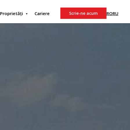
RO
RU
Proprietăți
Cariere
Scrie-ne acum