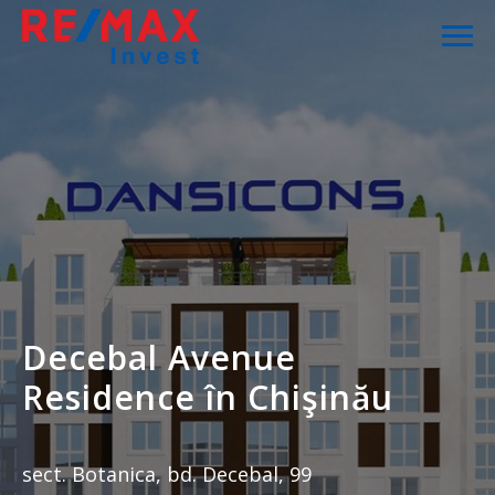
Decebal Avenue
Residence în Chişinău
sect. Botanica, bd. Decebal, 99