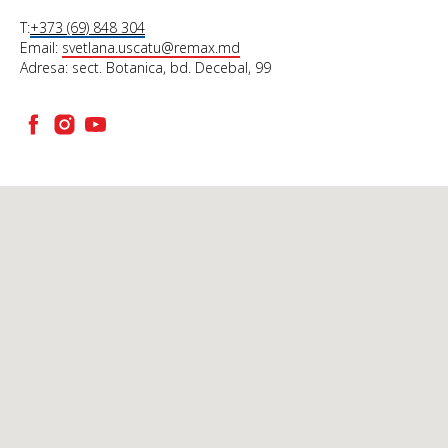
T:
+373 (69) 848 304
Email:
svetlana.uscatu@remax.md
Adresa: sect. Botanica, bd. Decebal, 99