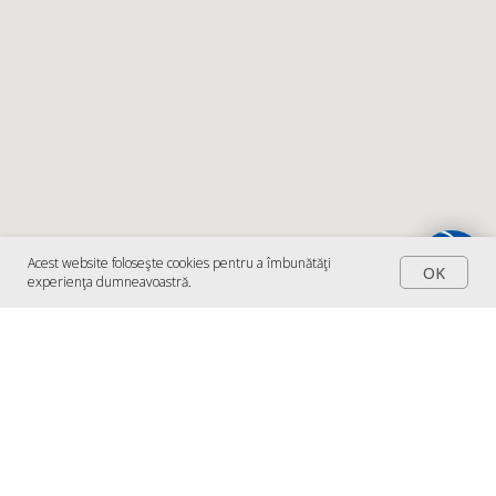
Acest website foloseşte cookies pentru a îmbunătăţi
OK
experienţa dumneavoastră.