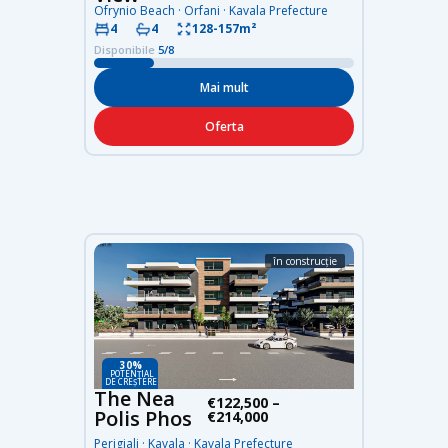
Ofrynio Beach · Orfani · Kavala Prefecture
4
4
128-157m²
Disponibile
5/8
Mai mult
Oferta
în construcție
30%
POTENȚIAL
DE CREȘTERE
The Nea
€122,500 –
Polis Phos
€214,000
Perigiali · Kavala · Kavala Prefecture