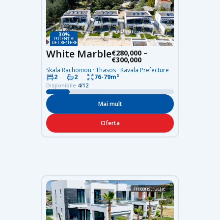
30%
POTENȚIAL
DE CREȘTERE
White Marble
€280,000 –
€300,000
Skala Rachoniou · Thasos · Kavala Prefecture
76-79m²
2
2
Disponibile
4/12
Mai mult
Oferta
în construcție