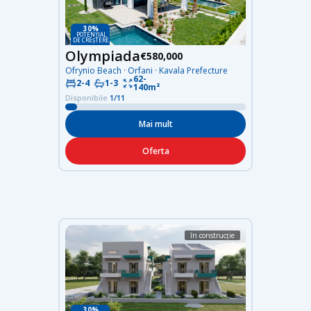
30%
POTENȚIAL
DE CREȘTERE
Olympiada
€580,000
Ofrynio Beach · Orfani · Kavala Prefecture
62-
2-4
1-3
140m²
Disponibile
1/11
Mai mult
Oferta
în construcție
30%