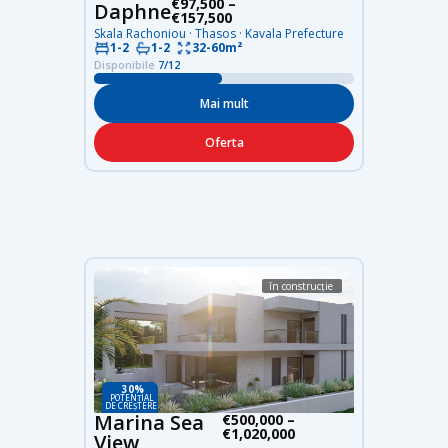
€97,500 –
Daphne
€157,500
Skala Rachoniou · Thasos · Kavala Prefecture
1-2
1-2
32-60m²
Disponibile
7/12
Mai mult
Oferta
în construcție
30%
POTENȚIAL
DE CREȘTERE
Marina Sea
€500,000 –
€1,020,000
View