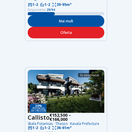
39-95m²
1-2
1-2
Disponibile
29/94
Mai mult
Oferta
în construcție
30%
POTENȚIAL
DE CREȘTERE
€152,500 –
Callisto
€166,000
Skala Potamias · Thasos · Kavala Prefecture
36-61m²
1-2
1-2