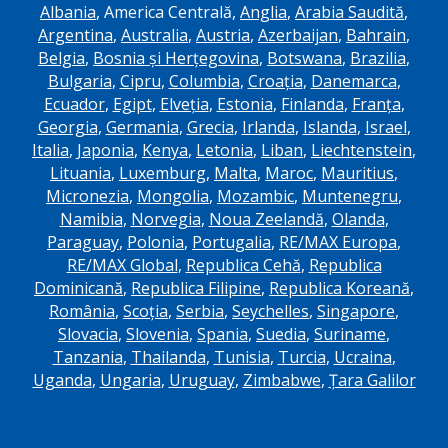
Albania
, America Centrală,
Anglia
,
Arabia Saudită
,
Argentina
,
Australia
,
Austria
,
Azerbaijan
,
Bahrain
,
Belgia
,
Bosnia și Herțegovina
,
Botswana
,
Brazilia
,
Bulgaria
,
Cipru
,
Columbia
,
Croația
,
Danemarca
,
Ecuador
,
Egipt
,
Elveția
,
Estonia
,
Finlanda
,
Franța
,
Georgia
,
Germania
,
Grecia
,
Irlanda
,
Islanda
,
Israel
,
Italia
,
Japonia
,
Kenya
,
Letonia
,
Liban
,
Liechtenstein
,
Lituania
,
Luxemburg
,
Malta
,
Maroc
,
Mauritius
,
Micronezia
,
Mongolia
,
Mozambic
,
Muntenegru
,
Namibia
,
Norvegia
,
Noua Zeelandă
,
Olanda
,
Paraguay
,
Polonia
,
Portugalia
,
RE/MAX Europa
,
RE/MAX Global
,
Republica Cehă
,
Republica
Dominicană
,
Republica Filipine
,
Republica Koreană
,
România
,
Scoția
,
Serbia
,
Seychelles
,
Singapore
,
Slovacia
,
Slovenia
,
Spania
,
Suedia
,
Suriname
,
Tanzania
,
Thailanda
,
Tunisia
,
Turcia
,
Ucraina
,
Uganda
,
Ungaria
,
Uruguay
,
Zimbabwe
,
Țara Galilor