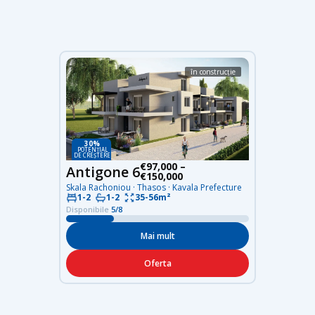
în construcție
30%
POTENȚIAL
DE CREȘTERE
€97,000 –
Antigone 6
€150,000
Skala Rachoniou · Thasos · Kavala Prefecture
1-2
1-2
35-56m²
Disponibile
5/8
Mai mult
Oferta