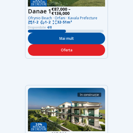
POTENȚIAL
DE CREȘTERE
€87,000 –
Danae 1
€136,000
Ofrynio Beach · Orfani · Kavala Prefecture
32-51m²
1-2
1-2
Disponibile
4/8
Mai mult
Oferta
în construcție
30%
POTENȚIAL
DE CREȘTERE