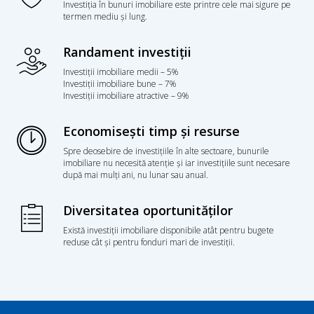
Investiția în bunuri imobiliare este printre cele mai sigure pe
termen mediu și lung.
Randament investiții
Investiții imobiliare medii – 5%
Investiții imobiliare bune – 7%
Investiții imobiliare atractive – 9%
Economisești timp și resurse
Spre deosebire de investițiile în alte sectoare, bunurile
imobiliare nu necesită atenție și iar investițiile sunt necesare
după mai mulți ani, nu lunar sau anual.
Diversitatea oportunităților
Există investiții imobiliare disponibile atât pentru bugete
reduse cât și pentru fonduri mari de investiții.