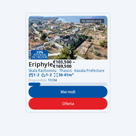
în construcție
30%
POTENȚIAL
DE CREȘTERE
€103,500 –
Eriphyle
€169,500
Skala Rachoniou · Thasos · Kavala Prefecture
36-61m²
1-2
1-2
Disponibile
11/34
Mai mult
Oferta