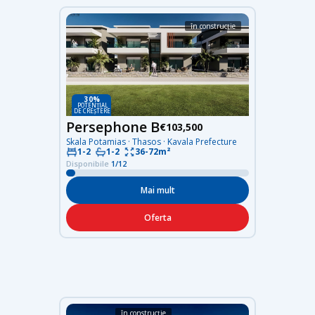
în construcție
30%
POTENȚIAL
DE CREȘTERE
Persephone B
€103,500
Skala Potamias · Thasos · Kavala Prefecture
36-72m²
1-2
1-2
Disponibile
1/12
Mai mult
Oferta
în construcție