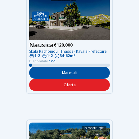
30%
POTENȚIAL
DE CREȘTERE
Nausica
€120,000
Skala Rachoniou · Thasos · Kavala Prefecture
34-62m²
1-2
1-2
Disponibile
1/51
Mai mult
Oferta
în construcție