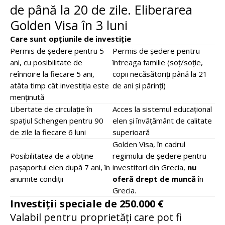
de până la 20 de zile. Eliberarea
Golden Visa în 3 luni
Care sunt opțiunile de investiție
Permis de ședere pentru 5
Permis de ședere pentru
ani, cu posibilitate de
întreaga familie (soț/soție,
reînnoire la fiecare 5 ani,
copii necăsătoriți până la 21
atâta timp cât investiția este
de ani și părinți)
menținută
Libertate de circulație în
Acces la sistemul educațional
spațiul Schengen pentru 90
elen și învățământ de calitate
de zile la fiecare 6 luni
superioară
Golden Visa, în cadrul
Posibilitatea de a obține
regimului de ședere pentru
pașaportul elen după 7 ani, în
investitori din Grecia,
nu
anumite condiții
oferă drept de muncă
în
Grecia.
Investiții speciale de 250.000 €
Valabil pentru proprietăți care pot fi