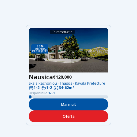
în construcție
30%
POTENȚIAL
DE CREȘTERE
Nausica
€120,000
Skala Rachoniou · Thasos · Kavala Prefecture
34-62m²
1-2
1-2
Disponibile
1/51
Mai mult
Oferta