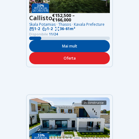
30%
POTENȚIAL
DE CREȘTERE
€152,500 –
Callisto
€166,000
Skala Potamias · Thasos · Kavala Prefecture
36-61m²
1-2
1-2
Disponibile
11/24
Mai mult
Oferta
în construcție
30%
POTENȚIAL