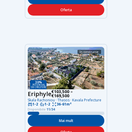
Oferta
în construcție
30%
POTENȚIAL
DE CREȘTERE
€103,500 –
Eriphyle
€169,500
Skala Rachoniou · Thasos · Kavala Prefecture
36-61m²
1-2
1-2
Disponibile
11/34
Mai mult