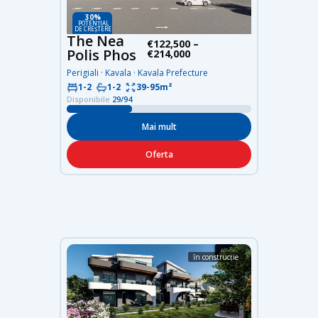
30%
POTENȚIAL
DE CREȘTERE
The Nea
€122,500 –
Polis Phos
€214,000
Perigiali · Kavala · Kavala Prefecture
39-95m²
1-2
1-2
Disponibile
29/94
Mai mult
Oferta
în construcție