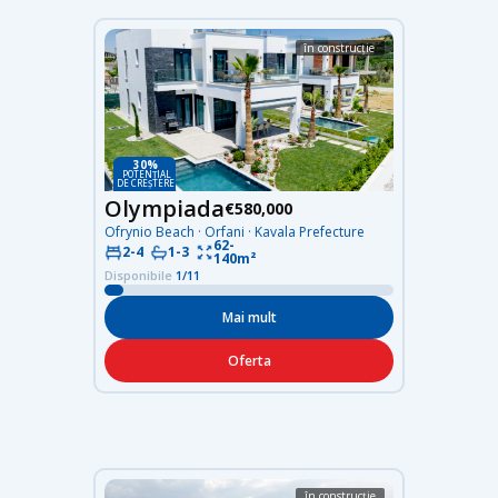
în construcție
30%
POTENȚIAL
DE CREȘTERE
Olympiada
€580,000
Ofrynio Beach · Orfani · Kavala Prefecture
62-
2-4
1-3
140m²
Disponibile
1/11
Mai mult
Oferta
în construcție