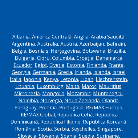
Albania
, America Centrală,
Anglia
,
Arabia Saudită
,
Argentina
,
Australia
,
Austria
,
Azerbaijan
,
Bahrain
,
Belgia
,
Bosnia și Herțegovina
,
Botswana
,
Brazilia
,
Bulgaria
,
Cipru
,
Columbia
,
Croația
,
Danemarca
,
Ecuador
,
Egipt
,
Elveția
,
Estonia
,
Finlanda
,
Franța
,
Georgia
,
Germania
,
Grecia
,
Irlanda
,
Islanda
,
Israel
,
Italia
,
Japonia
,
Kenya
,
Letonia
,
Liban
,
Liechtenstein
,
Lituania
,
Luxemburg
,
Malta
,
Maroc
,
Mauritius
,
Micronezia
,
Mongolia
,
Mozambic
,
Muntenegru
,
Namibia
,
Norvegia
,
Noua Zeelandă
,
Olanda
,
Paraguay
,
Polonia
,
Portugalia
,
RE/MAX Europa
,
RE/MAX Global
,
Republica Cehă
,
Republica
Dominicană
,
Republica Filipine
,
Republica Koreană
,
România
,
Scoția
,
Serbia
,
Seychelles
,
Singapore
,
Slovacia
,
Slovenia
,
Spania
,
Suedia
,
Suriname
,