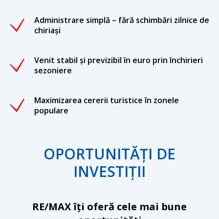
Administrare simplă – fără schimbări zilnice de
chiriași
Venit stabil și previzibil în euro prin închirieri
sezoniere
Maximizarea cererii turistice în zonele
populare
OPORTUNITĂȚI DE
INVESTIȚII
RE/MAX îți oferă cele mai bune