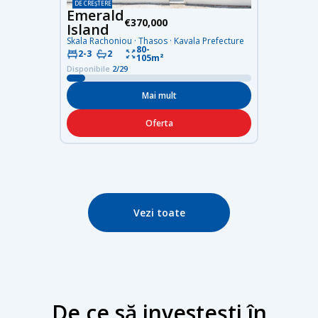
DE CREȘTERE
Emerald
€370,000
Island
Skala Rachoniou · Thasos · Kavala Prefecture
80-
2-3
2
105m²
Disponibile
2/29
Mai mult
Oferta
Vezi toate
De ce să investești în