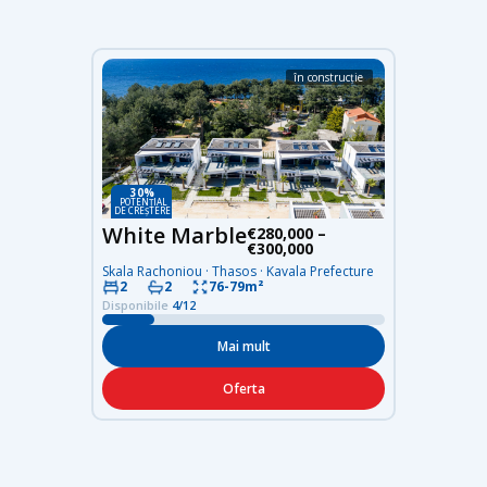
în construcție
30%
POTENȚIAL
DE CREȘTERE
White Marble
€280,000 –
€300,000
Skala Rachoniou · Thasos · Kavala Prefecture
76-79m²
2
2
Disponibile
4/12
Mai mult
Oferta