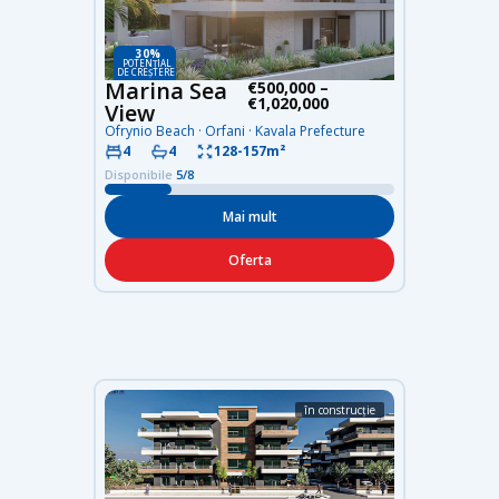
30%
POTENȚIAL
DE CREȘTERE
Marina Sea
€500,000 –
€1,020,000
View
Ofrynio Beach · Orfani · Kavala Prefecture
4
4
128-157m²
Disponibile
5/8
Mai mult
Oferta
în construcție