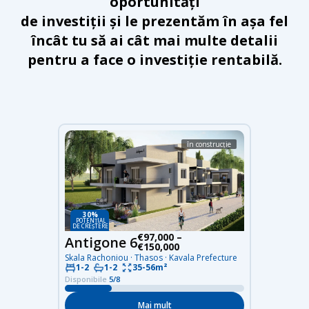
oportunități
de investiții și le prezentăm în așa fel
încât tu să ai cât mai multe detalii
pentru a face o investiție rentabilă.
în construcție
30%
POTENȚIAL
DE CREȘTERE
€97,000 –
Antigone 6
€150,000
Skala Rachoniou · Thasos · Kavala Prefecture
1-2
1-2
35-56m²
Disponibile
5/8
Mai mult