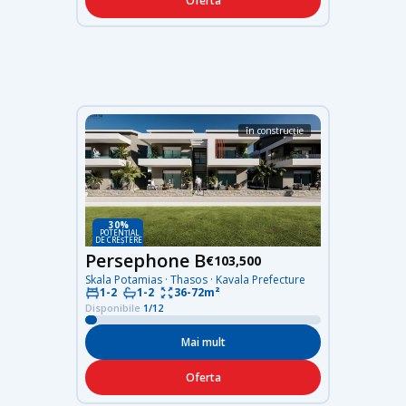
Oferta
în construcție
30%
POTENȚIAL
DE CREȘTERE
Persephone B
€103,500
Skala Potamias · Thasos · Kavala Prefecture
36-72m²
1-2
1-2
Disponibile
1/12
Mai mult
Oferta