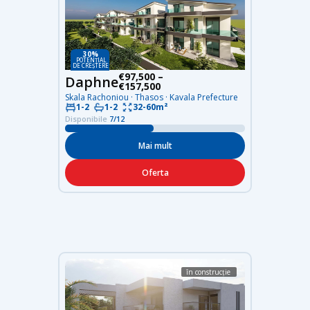
30%
POTENȚIAL
DE CREȘTERE
€97,500 –
Daphne
€157,500
Skala Rachoniou · Thasos · Kavala Prefecture
1-2
1-2
32-60m²
Disponibile
7/12
Mai mult
Oferta
în construcție