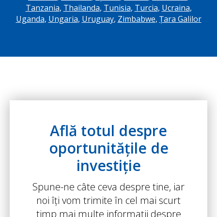
Tanzania
,
Thailanda
,
Tunisia
,
Turcia
,
Ucraina
,
Uganda
,
Ungaria
,
Uruguay
,
Zimbabwe
,
Țara Galilor
Află totul despre
oportunitățile de
investiție
Spune-ne câte ceva despre tine, iar
noi îți vom trimite în cel mai scurt
timp mai multe informații despre