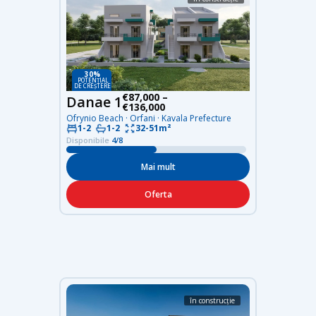
30%
POTENȚIAL
DE CREȘTERE
€87,000 –
Danae 1
€136,000
Ofrynio Beach · Orfani · Kavala Prefecture
32-51m²
1-2
1-2
Disponibile
4/8
Mai mult
Oferta
în construcție