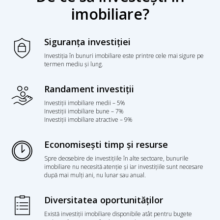
imobiliare?
Siguranța investiției
Investiția în bunuri imobiliare este printre cele mai sigure pe
termen mediu și lung.
Randament investiții
Investiții imobiliare medii – 5%
Investiții imobiliare bune – 7%
Investiții imobiliare atractive – 9%
Economisești timp și resurse
Spre deosebire de investițiile în alte sectoare, bunurile
imobiliare nu necesită atenție și iar investițiile sunt necesare
după mai mulți ani, nu lunar sau anual.
Diversitatea oportunităților
Există investiții imobiliare disponibile atât pentru bugete