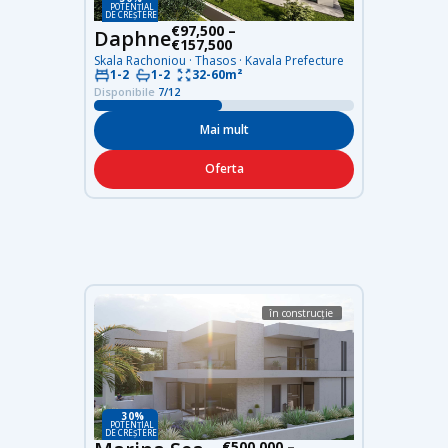
POTENȚIAL
DE CREȘTERE
€97,500 –
Daphne
€157,500
Skala Rachoniou · Thasos · Kavala Prefecture
1-2
1-2
32-60m²
Disponibile
7/12
Mai mult
Oferta
în construcție
30%
POTENȚIAL
DE CREȘTERE
€500,000 –