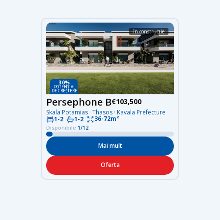
în construcție
30%
POTENȚIAL
DE CREȘTERE
Persephone B
€103,500
Skala Potamias · Thasos · Kavala Prefecture
36-72m²
1-2
1-2
Disponibile
1/12
Mai mult
Oferta