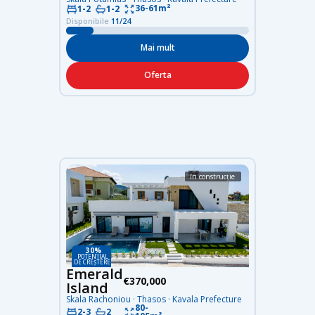
36-61m²
1-2
1-2
Disponibile
11/24
Mai mult
Oferta
în construcție
30%
POTENȚIAL
DE CREȘTERE
Emerald
€370,000
Island
Skala Rachoniou · Thasos · Kavala Prefecture
80-
2-3
2