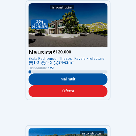
în construcție
30%
POTENȚIAL
DE CREȘTERE
Nausica
€120,000
Skala Rachoniou · Thasos · Kavala Prefecture
34-62m²
1-2
1-2
Disponibile
1/51
Mai mult
Oferta
în construcție