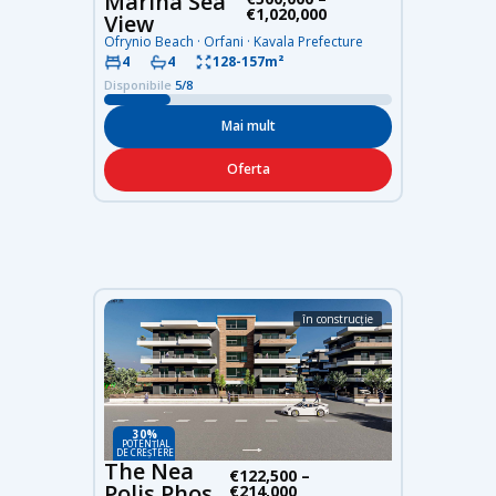
Marina Sea
€1,020,000
View
Ofrynio Beach · Orfani · Kavala Prefecture
4
4
128-157m²
Disponibile
5/8
Mai mult
Oferta
în construcție
30%
POTENȚIAL
DE CREȘTERE
The Nea
€122,500 –
Polis Phos
€214,000