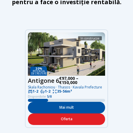
pentru a face o investiție rentabilă.
în construcție
30%
POTENȚIAL
DE CREȘTERE
€97,000 –
Antigone 6
€150,000
Skala Rachoniou · Thasos · Kavala Prefecture
1-2
1-2
35-56m²
Disponibile
5/8
Mai mult
Oferta