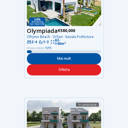
30%
POTENȚIAL
DE CREȘTERE
Olympiada
€580,000
Ofrynio Beach · Orfani · Kavala Prefecture
62-
2-4
1-3
140m²
Disponibile
1/11
Mai mult
Oferta
în construcție