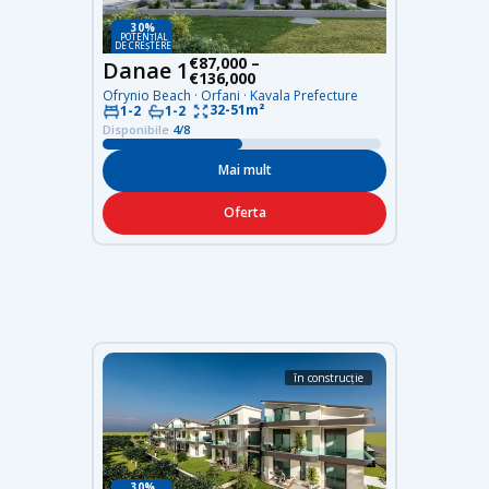
30%
POTENȚIAL
DE CREȘTERE
€87,000 –
Danae 1
€136,000
Ofrynio Beach · Orfani · Kavala Prefecture
32-51m²
1-2
1-2
Disponibile
4/8
Mai mult
Oferta
în construcție
30%