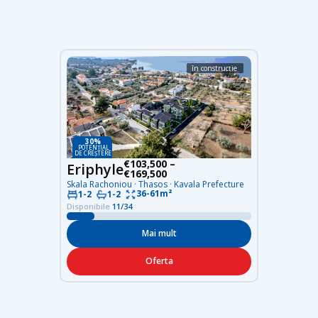
în construcție
30%
POTENȚIAL
DE CREȘTERE
€103,500 –
Eriphyle
€169,500
Skala Rachoniou · Thasos · Kavala Prefecture
36-61m²
1-2
1-2
Disponibile
11/34
Mai mult
Oferta