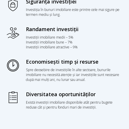
Siguranța investiției
Investiția în bunuri imobiliare este printre cele mai sigure pe
termen mediu și lung.
Randament investiții
Investiții imobiliare medii – 5%
Investiții imobiliare bune – 7%
Investiții imobiliare atractive – 9%
Economisești timp și resurse
Spre deosebire de investițiile în alte sectoare, bunurile
imobiliare nu necesită atenție și iar investițiile sunt necesare
după mai mulți ani, nu lunar sau anual.
Diversitatea oportunităților
Există investiții imobiliare disponibile atât pentru bugete
reduse cât și pentru fonduri mari de investiții.