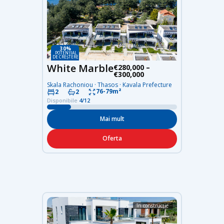
30%
POTENȚIAL
DE CREȘTERE
White Marble
€280,000 –
€300,000
Skala Rachoniou · Thasos · Kavala Prefecture
76-79m²
2
2
Disponibile
4/12
Mai mult
Oferta
în construcție