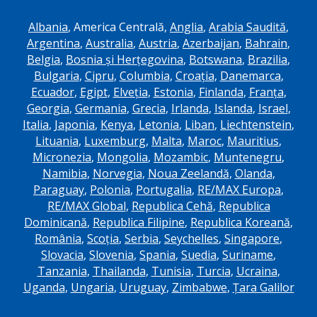
Albania
, America Centrală,
Anglia
,
Arabia Saudită
,
Argentina
,
Australia
,
Austria
,
Azerbaijan
,
Bahrain
,
Belgia
,
Bosnia și Herțegovina
,
Botswana
,
Brazilia
,
Bulgaria
,
Cipru
,
Columbia
,
Croația
,
Danemarca
,
Ecuador
,
Egipt
,
Elveția
,
Estonia
,
Finlanda
,
Franța
,
Georgia
,
Germania
,
Grecia
,
Irlanda
,
Islanda
,
Israel
,
Italia
,
Japonia
,
Kenya
,
Letonia
,
Liban
,
Liechtenstein
,
Lituania
,
Luxemburg
,
Malta
,
Maroc
,
Mauritius
,
Micronezia
,
Mongolia
,
Mozambic
,
Muntenegru
,
Namibia
,
Norvegia
,
Noua Zeelandă
,
Olanda
,
Paraguay
,
Polonia
,
Portugalia
,
RE/MAX Europa
,
RE/MAX Global
,
Republica Cehă
,
Republica
Dominicană
,
Republica Filipine
,
Republica Koreană
,
România
,
Scoția
,
Serbia
,
Seychelles
,
Singapore
,
Slovacia
,
Slovenia
,
Spania
,
Suedia
,
Suriname
,
Tanzania
,
Thailanda
,
Tunisia
,
Turcia
,
Ucraina
,
Uganda
,
Ungaria
,
Uruguay
,
Zimbabwe
,
Țara Galilor