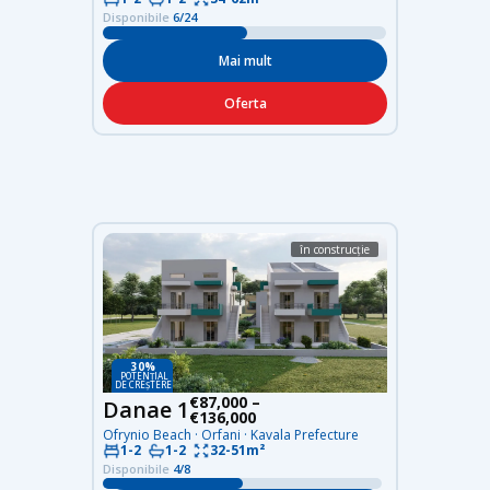
Băi
2
Disponibile
6/24
Dormitoare
2
Planimetrie
52.76 m²
Mai mult
Prețul:
€121.500
Oferta
în construcție
Maisonette M1
Disponibil
30%
POTENȚIAL
DE CREȘTERE
€87,000 –
Danae 1
€136,000
Ofrynio Beach · Orfani · Kavala Prefecture
32-51m²
1-2
1-2
Etaje
2
Disponibile
4/8
Băi
3