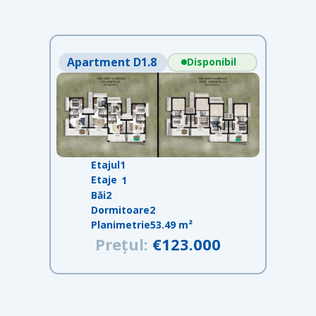
Apartment D1.8
Disponibil
Etajul
1
Etaje
1
Băi
2
Dormitoare
2
Planimetrie
53.49 m²
Prețul:
€123.000