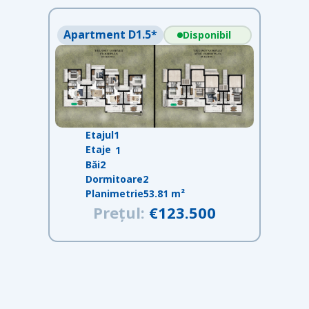
Apartment D1.5*
Disponibil
Etajul
1
Etaje
1
Băi
2
Dormitoare
2
Planimetrie
53.81 m²
Prețul:
€123.500