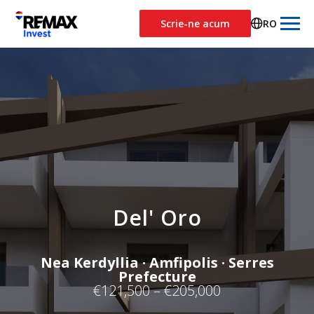
Scrie-ne acum
RO
Del' Oro
Nea Kerdyllia · Amfipolis · Serres
Prefecture
€121,500 – €205,000