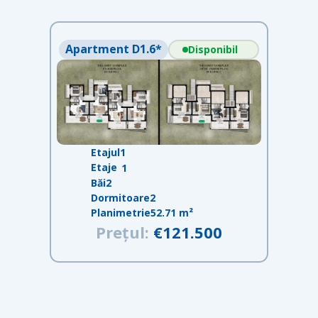
Apartment D1.6*
Disponibil
Etajul
1
Etaje
1
Băi
2
Dormitoare
2
Planimetrie
52.71 m²
Prețul:
€121.500