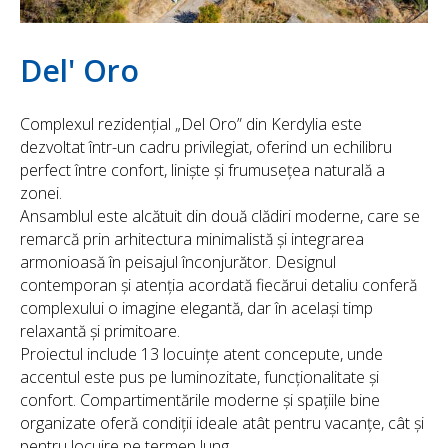
Del' Oro
Complexul rezidențial „Del Oro” din Kerdylia este
dezvoltat într-un cadru privilegiat, oferind un echilibru
perfect între confort, liniște și frumusețea naturală a
zonei.
Ansamblul este alcătuit din două clădiri moderne, care se
remarcă prin arhitectura minimalistă și integrarea
armonioasă în peisajul înconjurător. Designul
contemporan și atenția acordată fiecărui detaliu conferă
complexului o imagine elegantă, dar în același timp
relaxantă și primitoare.
Proiectul include 13 locuințe atent concepute, unde
accentul este pus pe luminozitate, funcționalitate și
confort. Compartimentările moderne și spațiile bine
organizate oferă condiții ideale atât pentru vacanțe, cât și
pentru locuire pe termen lung.