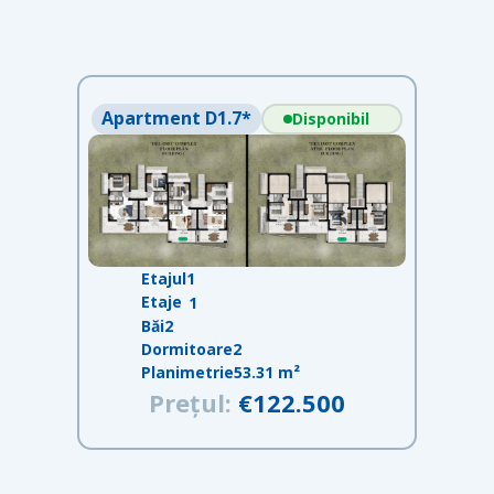
Apartment D1.7*
Disponibil
Etajul
1
Etaje
1
Băi
2
Dormitoare
2
Planimetrie
53.31 m²
Prețul:
€122.500