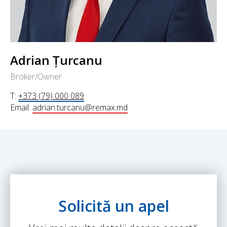
Adrian Țurcanu
Broker/Owner
T:
+373 (79) 000 089
Email:
adrian.turcanu@remax.md
Solicită un apel