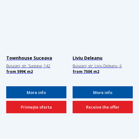
Townhouse Suceava
Liviu Deleanu
Buiucani, str. Suceava, 142
Buiucani, str. Liviu Deleanu, 6
from
599
€
m2
from
750€
m2
More info
More info
Primește oferta
Receive the offer