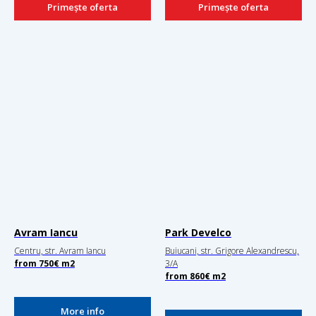
Primește oferta
Primește oferta
Avram Iancu
Park Develco
Centru, str. Avram Iancu
Buiucani, str. Grigore Alexandrescu,
from
750€
m2
3/A
from
860€
m2
More info