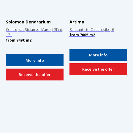
Solomon Dendrarium
Artima
Centru, str. Ștefan cel Mare și Sfânt,
Buiucani, str. Calea Ieșilor, 6
171
from
700€
m2
from
949€
m2
More info
More info
Receive the offer
Receive the offer