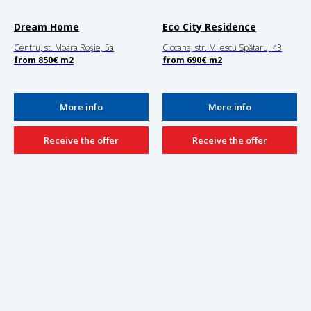
Dream Home
Eco City Residence
Centru, st. Moara Roșie, 5a
Ciocana, str. Milescu Spătaru, 43
from
850
€
m2
from
690
€
m2
More info
More info
Receive the offer
Receive the offer