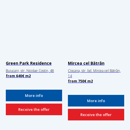
Green Park Residence
Mircea cel Bătrân
Buiucani, str. Nicolae Costin, 48
Ciocana, str. bd. Mircea cel Bătrân,
from
640€
m2
14
from
750€
m2
More info
More info
Receive the offer
Receive the offer