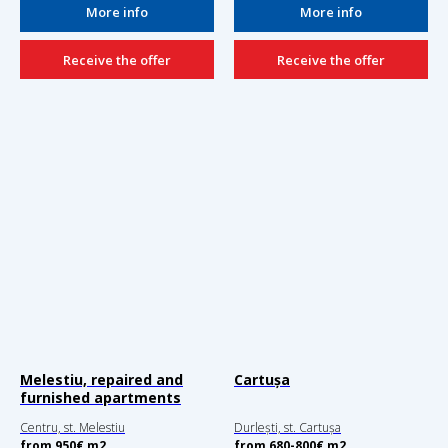
More info
More info
Receive the offer
Receive the offer
Melestiu, repaired and
Cartușa
furnished apartments
Centru, st. Melestiu
Durlești, st. Cartușa
from 950
€
m2
from 680-800
€
m2