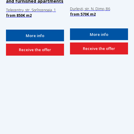
and furnished apartments
Durlești, str. N. Dimo, 86
Telecentru, str. Sprîncenoaia, 1
from
570€
m2
from
850
€
m2
More info
More info
Receive the offer
Receive the offer