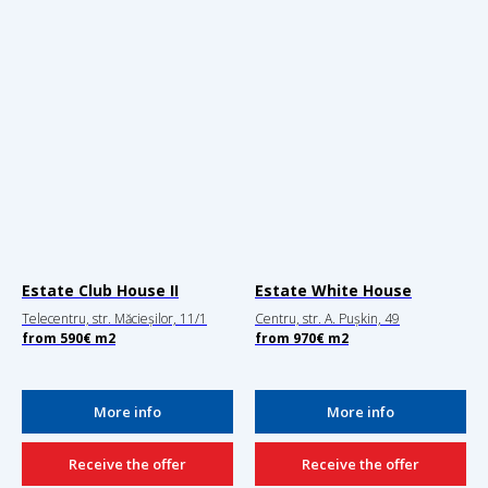
Estate Club House II
Estate White House
Telecentru, str. Măcieșilor, 11/1
Centru, str. A. Pușkin, 49
from
590€
m2
from
970€
m2
More info
More info
Receive the offer
Receive the offer