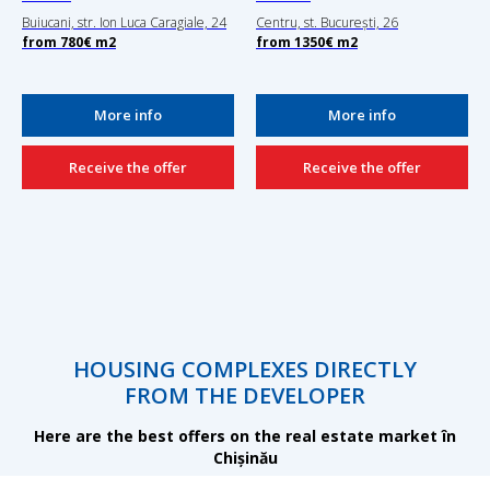
Buiucani, str. Ion Luca Caragiale, 24
Centru, st. București, 26
from
780€
m2
from
1350€
m2
More info
More info
Receive the offer
Receive the offer
HOUSING COMPLEXES DIRECTLY
FROM THE DEVELOPER
Here are the best offers on the real estate market în
Chișinău