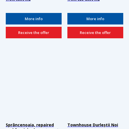
More info
More info
Receive the offer
Receive the offer
Sprâncenoaia, repaired
Townhouse Durleștii Noi