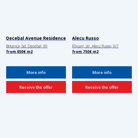
Decebal Avenue Residence
Alecu Russo
Botanica, bd. Decebal, 99
Rîșcani, str. Alecu Russo, 9/7
from
650€
m2
from
750€
m2
More info
More info
Receive the offer
Receive the offer