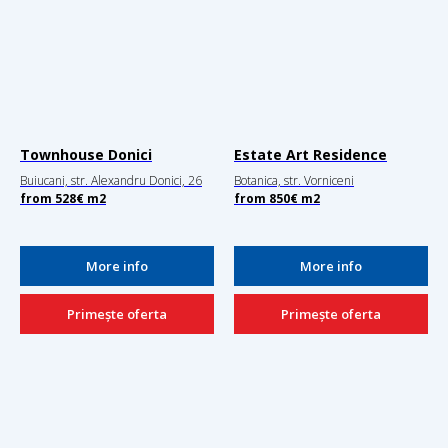
Townhouse Donici
Estate Art Residence
Buiucani, str. Alexandru Donici, 26
Botanica, str. Vorniceni
from
528
€
m2
from
850€
m2
More info
More info
Primește oferta
Primește oferta