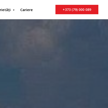
rietăți
Cariere
+373 (79) 000 089