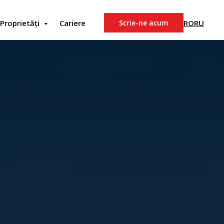
RO
RU
Proprietăți
Cariere
Scrie-ne acum