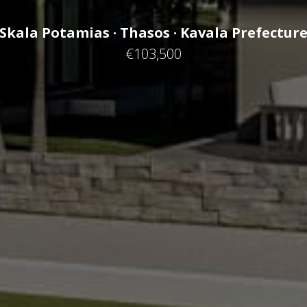
Skala Potamias · Thasos · Kavala Prefectur
€103,500