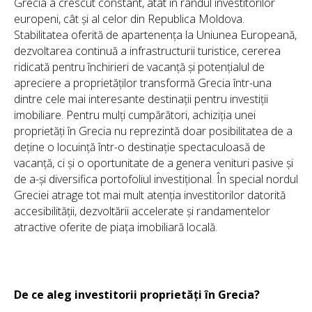
Grecia a crescut constant, atât în rândul investitorilor
europeni, cât și al celor din Republica Moldova.
Stabilitatea oferită de apartenența la Uniunea Europeană,
dezvoltarea continuă a infrastructurii turistice, cererea
ridicată pentru închirieri de vacanță și potențialul de
apreciere a proprietăților transformă Grecia într-una
dintre cele mai interesante destinații pentru investiții
imobiliare. Pentru mulți cumpărători, achiziția unei
proprietăți în Grecia nu reprezintă doar posibilitatea de a
deține o locuință într-o destinație spectaculoasă de
vacanță, ci și o oportunitate de a genera venituri pasive și
de a-și diversifica portofoliul investițional. În special nordul
Greciei atrage tot mai mult atenția investitorilor datorită
accesibilității, dezvoltării accelerate și randamentelor
atractive oferite de piața imobiliară locală.
De ce aleg investitorii proprietăți în Grecia?