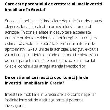
Care este potențialul de creștere al unei investiții
imobiliare în Grecia?
Succesul unei investiții imobiliare depinde întotdeauna de
alegerea locației, calitatea proiectului și momentul
achiziției. În zonele aflate în dezvoltare accelerată,
anumite proiecte rezidențiale pot înregistra o creștere
estimativă a valorii de până la 30% într-un interval de
aproximativ 12–18 luni de la achiziție. Desigur, evoluția
valorii unei proprietăți depinde de condițiile pieței și nu
poate fi garantată, însă tendințele actuale din nordul
Greciei continuă să atragă atenția investitorilor.
De ce să analizezi astăzi oportunitățile de
investiții imobiliare în Grecia?
Investițiile imobiliare în Grecia oferă o combinație rar
întâlnită între stil de viață, siguranță și potențial
investițional.