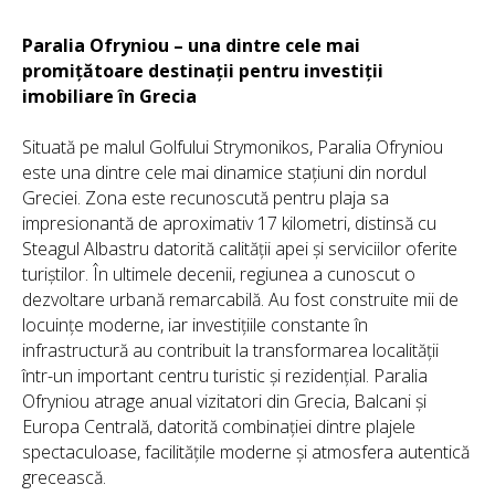
Paralia Ofryniou – una dintre cele mai
promițătoare destinații pentru investiții
imobiliare în Grecia
Situată pe malul Golfului Strymonikos, Paralia Ofryniou
este una dintre cele mai dinamice stațiuni din nordul
Greciei. Zona este recunoscută pentru plaja sa
impresionantă de aproximativ 17 kilometri, distinsă cu
Steagul Albastru datorită calității apei și serviciilor oferite
turiștilor. În ultimele decenii, regiunea a cunoscut o
dezvoltare urbană remarcabilă. Au fost construite mii de
locuințe moderne, iar investițiile constante în
infrastructură au contribuit la transformarea localității
într-un important centru turistic și rezidențial. Paralia
Ofryniou atrage anual vizitatori din Grecia, Balcani și
Europa Centrală, datorită combinației dintre plajele
spectaculoase, facilitățile moderne și atmosfera autentică
grecească.