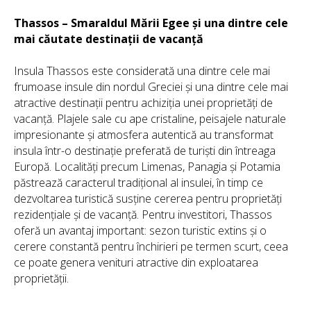
Thassos – Smaraldul Mării Egee și una dintre cele
mai căutate destinații de vacanță
Insula Thassos este considerată una dintre cele mai
frumoase insule din nordul Greciei și una dintre cele mai
atractive destinații pentru achiziția unei proprietăți de
vacanță. Plajele sale cu ape cristaline, peisajele naturale
impresionante și atmosfera autentică au transformat
insula într-o destinație preferată de turiști din întreaga
Europă. Localități precum Limenas, Panagia și Potamia
păstrează caracterul tradițional al insulei, în timp ce
dezvoltarea turistică susține cererea pentru proprietăți
rezidențiale și de vacanță. Pentru investitori, Thassos
oferă un avantaj important: sezon turistic extins și o
cerere constantă pentru închirieri pe termen scurt, ceea
ce poate genera venituri atractive din exploatarea
proprietății.