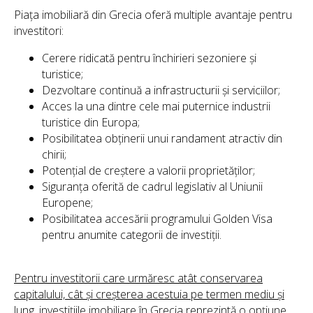
Piața imobiliară din Grecia oferă multiple avantaje pentru
investitori:
Cerere ridicată pentru închirieri sezoniere și
turistice;
Dezvoltare continuă a infrastructurii și serviciilor;
Acces la una dintre cele mai puternice industrii
turistice din Europa;
Posibilitatea obținerii unui randament atractiv din
chirii;
Potențial de creștere a valorii proprietăților;
Siguranța oferită de cadrul legislativ al Uniunii
Europene;
Posibilitatea accesării programului Golden Visa
pentru anumite categorii de investiții.
Pentru investitorii care urmăresc atât conservarea
capitalului, cât și creșterea acestuia pe termen mediu și
lung, investițiile imobiliare în Grecia reprezintă o opțiune