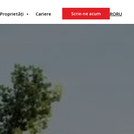
RO
RU
Proprietăți
Cariere
Scrie-ne acum