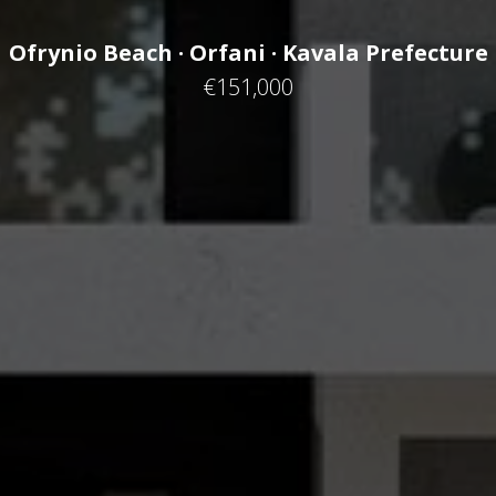
Ofrynio Beach · Orfani · Kavala Prefecture
€151,000