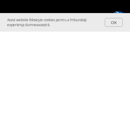
Acest website foloseşte cookies pentru a îmbunătăţi
OK
experienţa dumneavoastră.