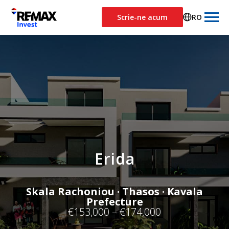
Scrie-ne acum
RO
Erida
Skala Rachoniou · Thasos · Kavala
Prefecture
€153,000 – €174,000