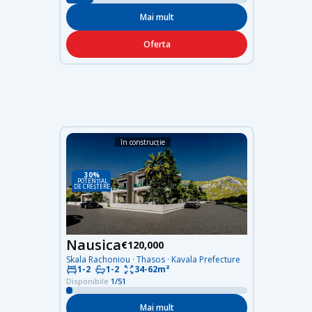
Mai mult
Oferta
în construcție
30%
POTENȚIAL
DE CREȘTERE
Nausica
€120,000
Skala Rachoniou · Thasos · Kavala Prefecture
34-62m²
1-2
1-2
Disponibile
1/51
Mai mult