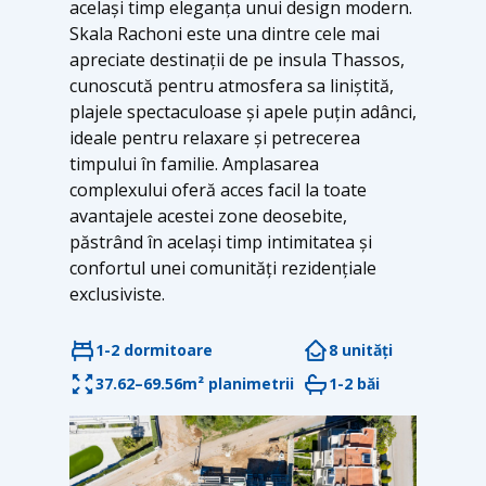
același timp eleganța unui design modern.
Skala Rachoni este una dintre cele mai
apreciate destinații de pe insula Thassos,
cunoscută pentru atmosfera sa liniștită,
plajele spectaculoase și apele puțin adânci,
ideale pentru relaxare și petrecerea
timpului în familie. Amplasarea
complexului oferă acces facil la toate
avantajele acestei zone deosebite,
păstrând în același timp intimitatea și
confortul unei comunități rezidențiale
exclusiviste.
1-2 dormitoare
8 unități
37.62–69.56m² planimetrii
1-2 băi