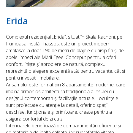
Erida
Complexul rezidențial „Erida”, situat în Skala Rachoni, pe
frumoasa insulă Thassos, este un proiect modern
amplasat la doar 190 de metri de plajele cu nisip fin și de
apele limpezi ale Mării Egee. Conceput pentru a oferi
confort, liniște și apropiere de natură, complexul
reprezintă o alegere excelentă atât pentru vacanțe, cât și
pentru investiții imobiliare.
Ansamblul este format din 8 apartamente moderne, care
îmbină armonios arhitectura tradițională a insulei cu
designul contemporan și facilitățile actuale. Locuințele
sunt proiectate cu atenție la detalii, oferind spații
deschise, funcționale și primitoare, create pentru a
asigura confortul de zi cu zi.
Interioarele beneficiază de compartimentări eficiente și
de materiale de înaltă calitate, iar suprafețele vitrate