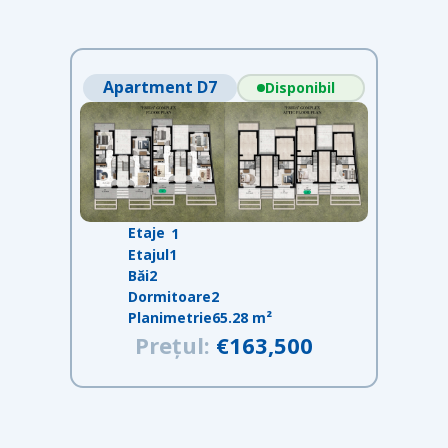
Apartment D7
Disponibil
Etaje
1
Etajul
1
Băi
2
Dormitoare
2
Planimetrie
65.28 m²
Prețul:
€163,500