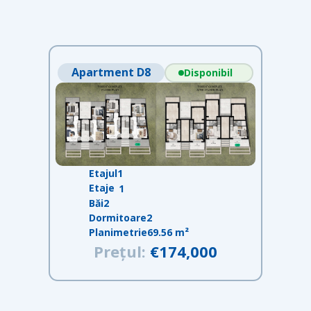
Apartment D8
Disponibil
Etajul
1
Etaje
1
Băi
2
Dormitoare
2
Planimetrie
69.56 m²
Prețul:
€174,000