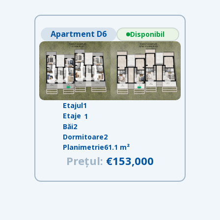
Apartment D6
Disponibil
Etajul
1
Etaje
1
Băi
2
Dormitoare
2
Planimetrie
61.1 m²
Prețul:
€153,000