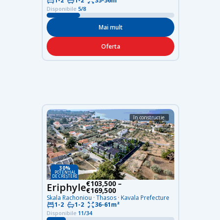
1-2
1-2
35-56m²
Disponibile
5/8
Mai mult
Oferta
în construcție
30%
POTENȚIAL
DE CREȘTERE
€103,500 –
Eriphyle
€169,500
Skala Rachoniou · Thasos · Kavala Prefecture
36-61m²
1-2
1-2
Disponibile
11/34