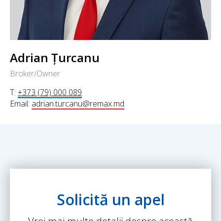
Adrian Țurcanu
Broker/Owner
T:
+373 (79) 000 089
Email:
adrian.turcanu@remax.md
Solicită un apel