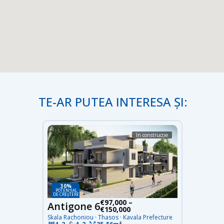
TE-AR PUTEA INTERESA ȘI:
în construcție
30%
POTENȚIAL
DE CREȘTERE
€97,000 –
Antigone 6
€150,000
Skala Rachoniou · Thasos · Kavala Prefecture