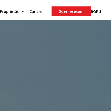
RO
RU
Proprietăți
Cariere
Scrie-ne acum