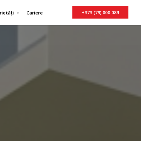
rietăți
Cariere
+373 (79) 000 089