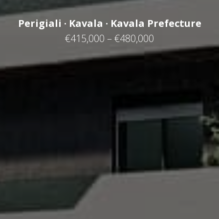
Perigiali · Kavala · Kavala Prefecture
€415,000 – €480,000