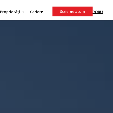
RO
RU
Proprietăți
Cariere
Scrie-ne acum