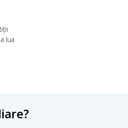
ții
 a lua
liare?