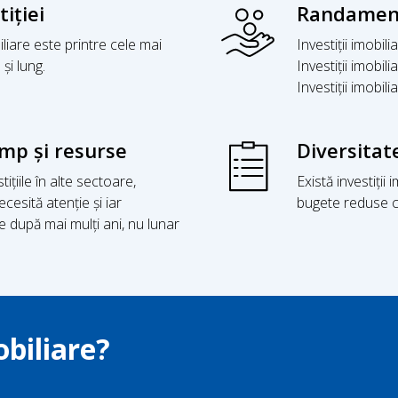
iției
Randament 
iliare este printre cele mai
Investiții imobil
și lung.
Investiții imobil
Investiții imobil
mp și resurse
Diversitat
ițiile în alte sectoare,
Există investiții
cesită atenție și iar
bugete reduse cât
re după mai mulți ani, nu lunar
obiliare?