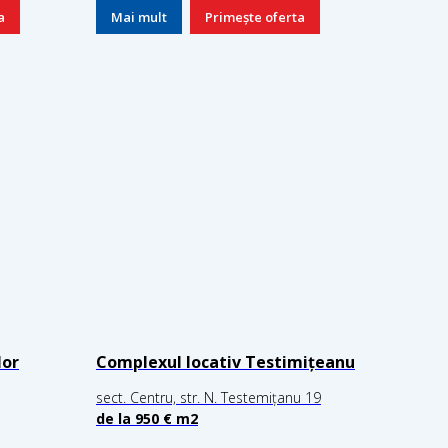
a
Mai mult
Primește oferta
lor
Complexul locativ Testimițeanu
sect. Centru, str. N. Testemițanu 19
de la 950 € m2