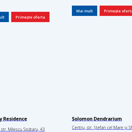
Mai mult
Primește ofert
ult
Primește oferta
ty Residence
Solomon Dendrarium
Centru, str. Ștefan cel Mare și S
 str. Milescu Spătaru, 43