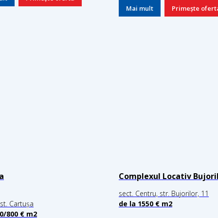
Mai mult
Primește ofert
a
Complexul Locativ Bujori
sect. Centru, str. Bujorilor, 11
 st. Cartușa
de la 1550 € m2
80/800 €
m2