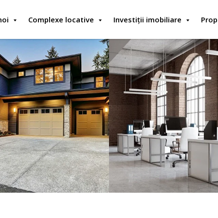
noi
Complexe locative
Investiții imobiliare
Prop
Case
Spații comerci