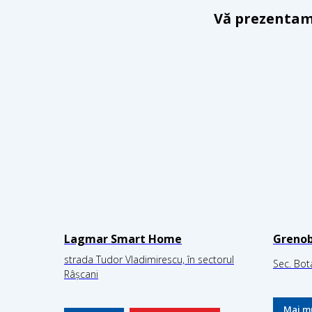
Vă prezentam 
Lagmar Smart Home
Grenob
strada Tudor Vladimirescu, în sectorul
Sec. Bot
Râșcani
Mai m