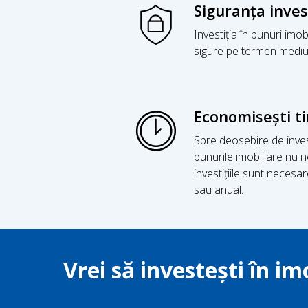
Siguranța invest
Investiția în bunuri imob
sigure pe termen mediu 
Economisești ti
Spre deosebire de invest
bunurile imobiliare nu ne
investițiile sunt necesa
sau anual.
Vrei să investești în im