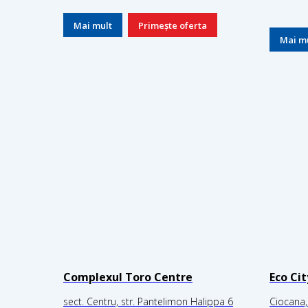
Mai mult
Primește oferta
Mai m
Complexul Toro Centre
Eco Ci
sect. Centru, str. Pantelimon Halippa 6
Ciocana,