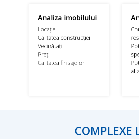
Analiza imobilului
An
Locație
Com
Calitatea construcției
res
Vecinătați
Pot
Preț
spe
Calitatea finisajelor
Pot
al 
COMPLEXE L