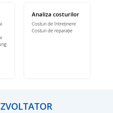
Analiza costurilor
i
Costuri de întreținere
Costuri de reparație
i
ung
DEZVOLTATOR