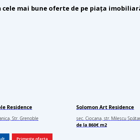
cele mai bune oferte de pe piața imobiliar
le Residence
Solomon Art Residence
anica, Str. Grenoble
sec. Ciocana, str. Milescu Spătar
de la 860
€ m2
ult
Primește oferta