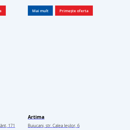
a
Mai mult
Primește oferta
Artima
fânt, 171
Buiucani, str. Calea Ieșilor, 6