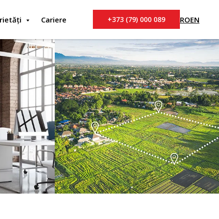
RO
EN
rietăți
Cariere
+373 (79) 000 089
ale
Terenuri