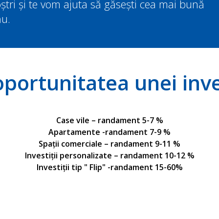
oștri și te vom ajuta să găsești cea mai bună
ău.
ortunitatea unei inves
Case vile – randament 5-7 %
Apartamente -randament 7-9 %
Spații comerciale – randament 9-11 %
Investiții personalizate – randament 10-12 %
Investiții tip " Flip" -randament 15-60%