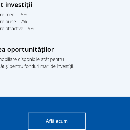
investiții
iare medii – 5%
iare bune – 7%
iare atractive – 9%
ea oportunităților
 imobiliare disponibile atât pentru
 și pentru fonduri mari de investiții.
Află acum