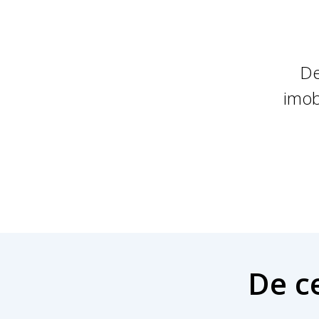
De
imobi
De ce