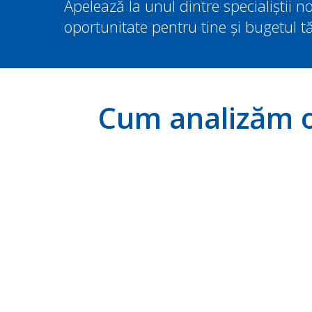
Apelează la unul dintre specialiștii n
oportunitate pentru tine și bugetul t
Cum analizăm op