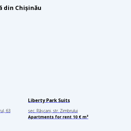
ă din Chișinău
Liberty Park Suits
ul, 63
sec. Râșcani, str. Zimbrului
Apartments for rent 10 € m²