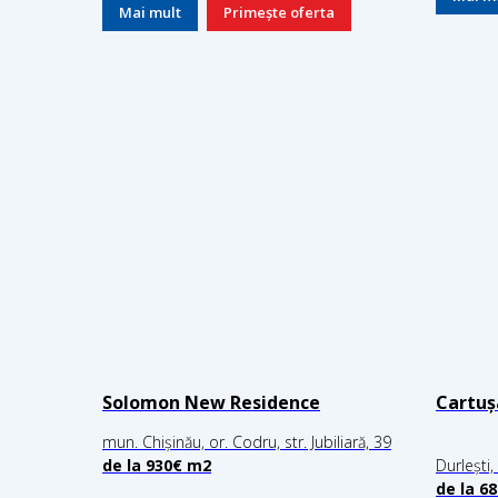
Mai mult
Primește oferta
Solomon New Residence
Cartuș
mun. Chișinău, or. Codru, str. Jubiliară, 39
de la 930
€ m2
Durlești,
de la 6