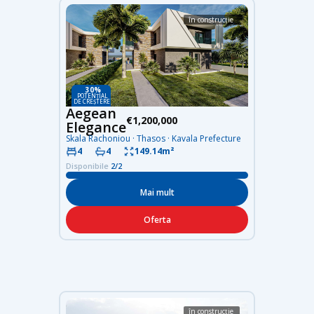
în construcție
30%
POTENȚIAL
DE CREȘTERE
Aegean
€1,200,000
Elegance
Skala Rachoniou · Thasos · Kavala Prefecture
4
4
149.14m²
Disponibile
2/2
Mai mult
Oferta
în construcție