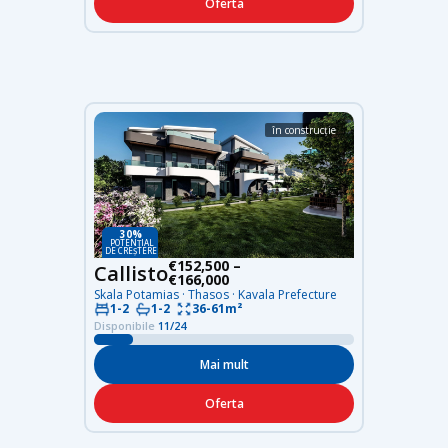
Oferta
în construcție
30%
POTENȚIAL
DE CREȘTERE
€152,500 –
Callisto
€166,000
Skala Potamias · Thasos · Kavala Prefecture
36-61m²
1-2
1-2
Disponibile
11/24
Mai mult
Oferta