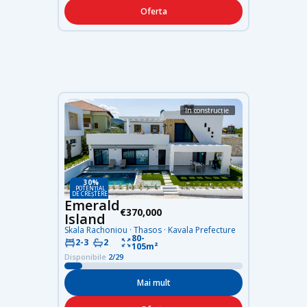
Oferta
în construcție
30%
POTENȚIAL
DE CREȘTERE
Emerald
€370,000
Island
Skala Rachoniou · Thasos · Kavala Prefecture
80-
2-3
2
105m²
Disponibile
2/29
Mai mult