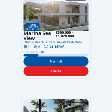
30%
POTENȚIAL
DE CREȘTERE
Marina Sea
€500,000 –
€1,020,000
View
Ofrynio Beach · Orfani · Kavala Prefecture
4
4
128-157m²
Disponibile
5/8
Mai mult
Oferta
în construcție