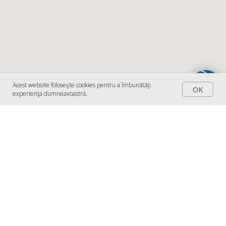
Acest website foloseşte cookies pentru a îmbunătăţi
OK
experienţa dumneavoastră.