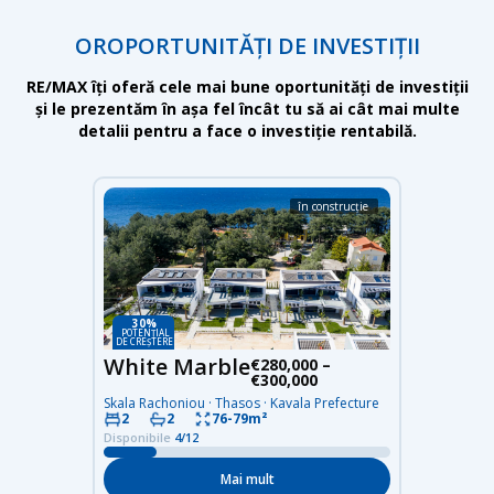
OROPORTUNITĂȚI DE INVESTIȚII
RE/MAX îți oferă cele mai bune oportunități de investiții
și le prezentăm în așa fel încât tu să ai cât mai multe
detalii pentru a face o investiție rentabilă.
în construcție
30%
POTENȚIAL
DE CREȘTERE
White Marble
€280,000 –
€300,000
Skala Rachoniou · Thasos · Kavala Prefecture
76-79m²
2
2
Disponibile
4/12
Mai mult