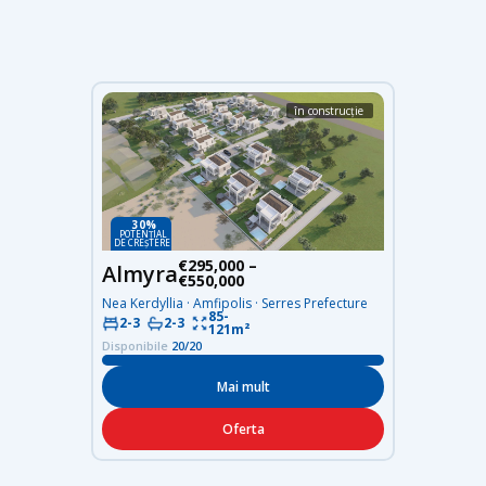
în construcție
30%
POTENȚIAL
DE CREȘTERE
€295,000 –
Almyra
€550,000
Nea Kerdyllia · Amfipolis · Serres Prefecture
85-
2-3
2-3
121m²
Disponibile
20/20
Mai mult
Oferta