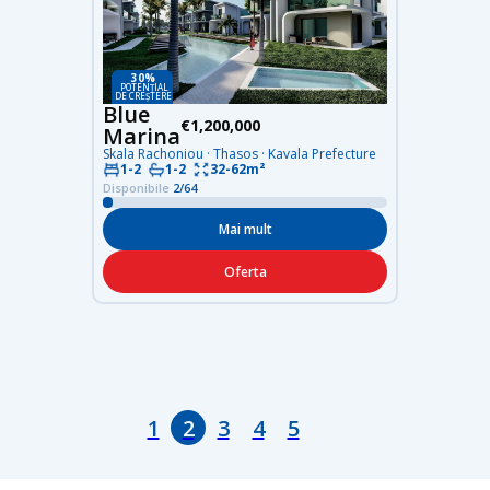
30%
POTENȚIAL
DE CREȘTERE
Blue
€1,200,000
Marina
Skala Rachoniou · Thasos · Kavala Prefecture
32-62m²
1-2
1-2
Disponibile
2/64
Mai mult
Oferta
1
2
3
4
5