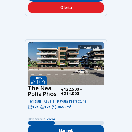
Oferta
în construcție
30%
POTENȚIAL
DE CREȘTERE
The Nea
€122,500 –
Polis Phos
€214,000
Perigiali · Kavala · Kavala Prefecture
39-95m²
1-2
1-2
Disponibile
29/94
Mai mult