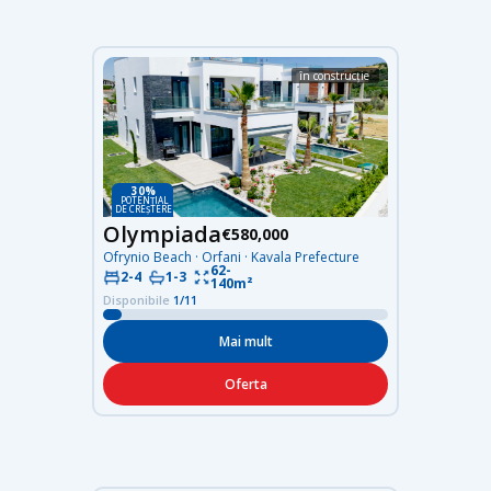
în construcție
30%
POTENȚIAL
DE CREȘTERE
Olympiada
€580,000
Ofrynio Beach · Orfani · Kavala Prefecture
62-
2-4
1-3
140m²
Disponibile
1/11
Mai mult
Oferta