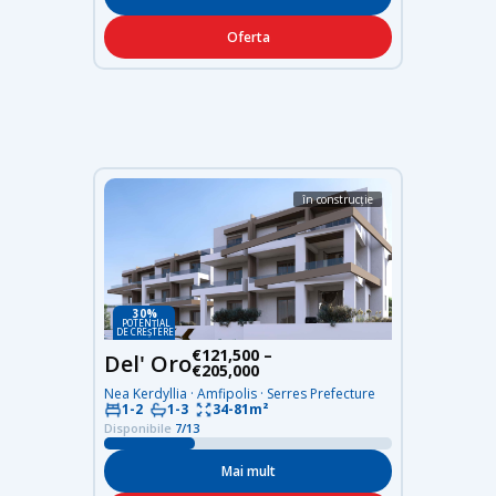
Oferta
în construcție
30%
POTENȚIAL
DE CREȘTERE
€121,500 –
Del' Oro
€205,000
Nea Kerdyllia · Amfipolis · Serres Prefecture
34-81m²
1-2
1-3
Disponibile
7/13
Mai mult